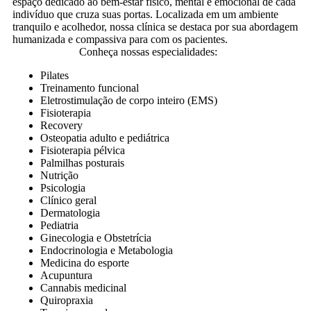
espaço dedicado ao bem-estar físico, mental e emocional de cada
indivíduo que cruza suas portas. Localizada em um ambiente
tranquilo e acolhedor, nossa clínica se destaca por sua abordagem
humanizada e compassiva para com os pacientes.
Conheça nossas especialidades:
Pilates
Treinamento fu
ncional
Eletrostimulação de corpo inteiro (EMS)
Fisioterapia
Recovery
Osteopatia adulto e pediátrica
Fisioterapia pélvica
Palmilhas posturais
Nutrição
Psicologia
Clínico geral
Dermatologia
Pediatria
Ginecologia e
Obstetrícia
Endocrinologia e
Metabologia
Medicina do esporte
Acupuntura
Cannabis medicinal
Quiropraxia